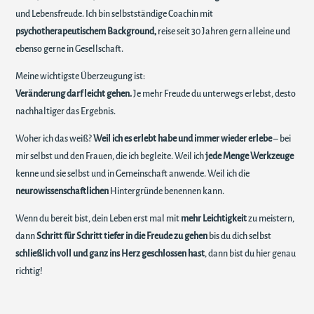
und Lebensfreude. Ich bin selbstständige Coachin mit
psychotherapeutischem Background,
reise seit 30 Jahren gern alleine und
ebenso gerne in Gesellschaft.
Meine wichtigste Überzeugung ist:
Veränderung darf leicht gehen.
Je mehr Freude du unterwegs erlebst, desto
nachhaltiger das Ergebnis.
Woher ich das weiß?
Weil ich es erlebt habe und immer wieder erlebe
– bei
mir selbst und den Frauen, die ich begleite. Weil ich
jede Menge Werkzeuge
kenne und sie selbst und in Gemeinschaft anwende. Weil ich die
neurowissenschaftlichen
Hintergründe benennen kann.
Wenn du bereit bist, dein Leben erst mal mit
mehr Leichtigkeit
zu meistern,
dann
Schritt für Schritt tiefer in die Freude zu gehen
bis du dich selbst
schließlich voll und ganz ins Herz geschlossen hast
, dann bist du hier genau
richtig!