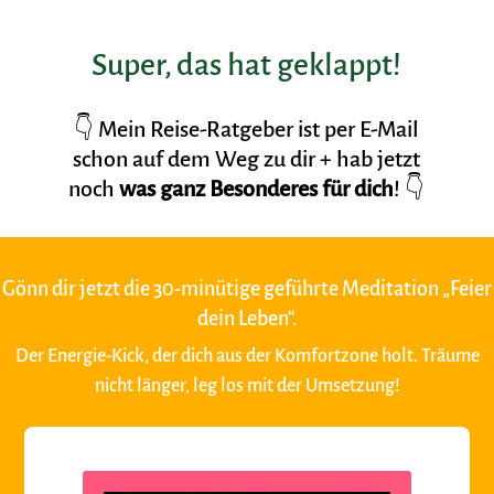
Super, das hat geklappt!
👇 Mein Reise-Ratgeber ist per E-Mail
schon auf dem Weg zu dir + hab jetzt
noch
was ganz Besonderes für dich
!
👇
Gönn dir jetzt die 30-minütige geführte Meditation „Feier
dein Leben“.
Der Energie-Kick, der dich aus der Komfortzone holt. Träume
nicht länger, leg los mit der Umsetzung!